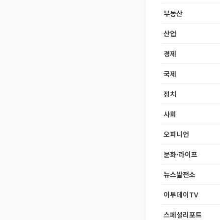
부동산
산업
경제
국제
정치
사회
오피니언
문화·라이프
뉴스발전소
이투데이TV
스페셜리포트