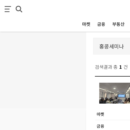
마켓
금융
부동산
검색결과 총
1
건
마켓
금융