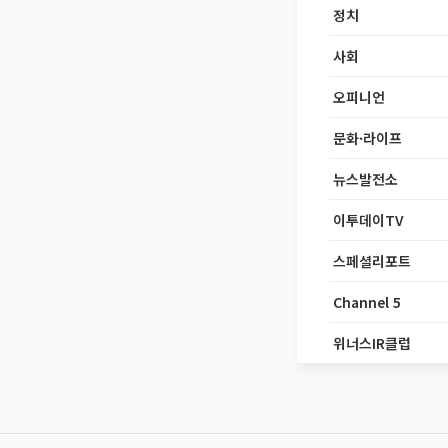
정치
사회
오피니언
문화·라이프
뉴스발전소
이투데이TV
스페셜리포트
Channel 5
위너스IR클럽