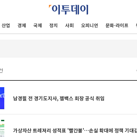
산업
경제
국제
정치
사회
오피니언
문화·라이프
건
남경필 전 경기도지사, 젬백스 회장 공식 취임
가상자산 트레져리 성적표 '빨간불'…손실 확대에 정책 기대