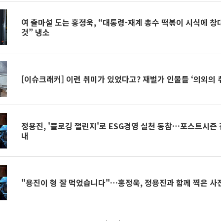
여 출마설 도는 홍정욱, “대통령-재계 총수 떡볶이 시식에 창
것” 냉소
[이슈크래커] 이런 취미가 있었다고? 재벌가 인물들 ‘의외의 
정용진, '플로깅 챌린지'로 ESG경영 실천 동참…포스트시즌
내
"용진이 형 잘 먹었습니다"…홍정욱, 정용진과 함께 찍은 사진