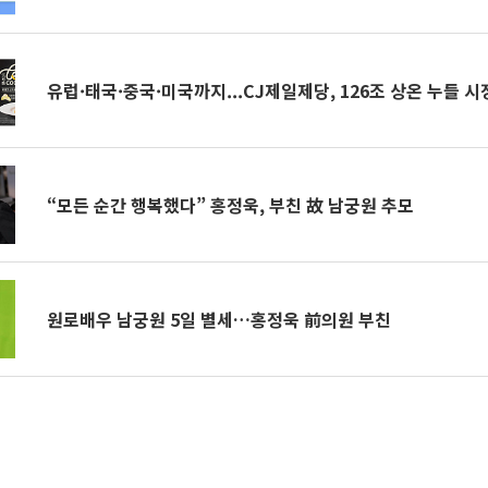
유럽·태국·중국·미국까지...CJ제일제당, 126조 상온 누들 시
“모든 순간 행복했다” 홍정욱, 부친 故 남궁원 추모
원로배우 남궁원 5일 별세…홍정욱 前의원 부친