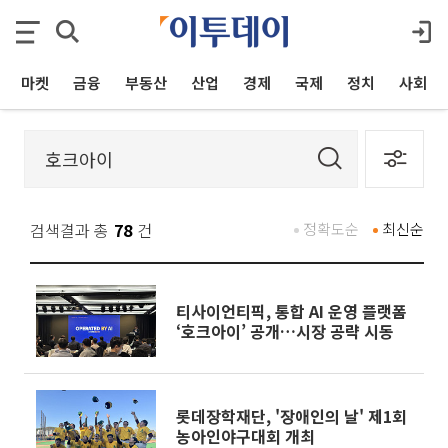
마켓
금융
부동산
산업
경제
국제
정치
사회
검색결과 총
78
건
정확도순
최신순
티사이언티픽, 통합 AI 운영 플랫폼
‘호크아이’ 공개…시장 공략 시동
롯데장학재단, '장애인의 날' 제1회
농아인야구대회 개최