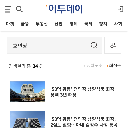
마켓
금융
부동산
산업
경제
국제
정치
사회
검색결과 총
24
건
정확도순
최신순
'50억 횡령' 전인장 삼양식품 회장
징역 3년 확정
'50억 횡령' 전인장 삼양식품 회장,
2심도 실형…아내 김정수 사장 통곡