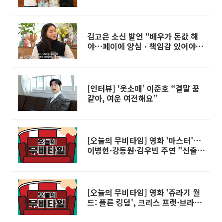
해수도 합류
김고은 소신 발언 “배우가 돈값 해
야…페이에 양심ㆍ책임감 있어야 한
다”
[인터뷰] ‘옷소매’ 이준호 “결말 꿈
같아, 여운 여전해요”
[오늘의 무비타임] 영화 '마스터'…
이병헌·강동원·김우빈 주연 "신출
귀몰한 사기꾼과 그를 쫓는 수사팀
장의 머리 싸움" - 6월 20일
[오늘의 무비타임] 영화 '쥬라기 월
드: 폴른 킹덤', 크리스 프랫·브라이
스 달라스 하워드 주연 '쥬라기 월드