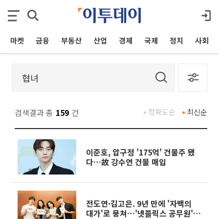
마켓
금융
부동산
산업
경제
국제
정치
사회
검색결과 총
159
건
정확도순
최신순
이준호, 압구정 '175억' 건물주 됐
다…故 강수연 건물 매입
전도연·김고은. 9년 만에 '자백의
대가'로 뭉쳐…'넷플릭스 공무원' 박