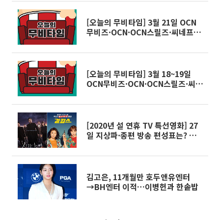
밖으로 나와버린 진화한 공룡들을
막아라!' - 5월 10일
[오늘의 무비타임] 3월 21일 OCN
무비즈·OCN·OCN스릴즈·씨네프·
스크린…조작된도시·사운드오브뮤
직·레디블레이어원·블랙 팬서·코
코·사바하·성난 황소·애나벨·살인
자의 기억법 등
[오늘의 무비타임] 3월 18~19일
OCN무비즈·OCN·OCN스릴즈·씨
네프·스크린…프린세스다이어리2·
형·우아한 거짓말·암살·가문의 위
기·메이즈러너·배심원들·제5원소
·오션스8 등
[2020년 설 연휴 TV 특선영화] 27
일 지상파·종편 방송 편성표는? 신
과 함께-인과 연·협녀, 칼의 기억·
걸캅스·가디언즈 오브 갤럭시
김고은, 11개월만 호두앤유엔터
→BH엔터 이적…이병헌과 한솥밥