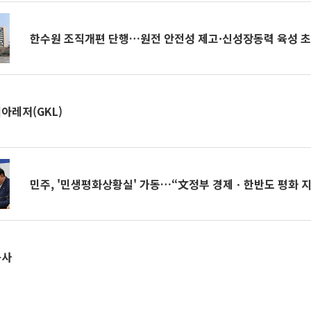
한수원 조직개편 단행…원전 안전성 제고·신성장동력 육성 
아레저(GKL)
민주, '민생평화상황실' 가동…“文정부 경제ㆍ한반도 평화 
공사