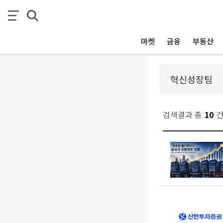
마켓
금융
부동산
검색결과 총
10