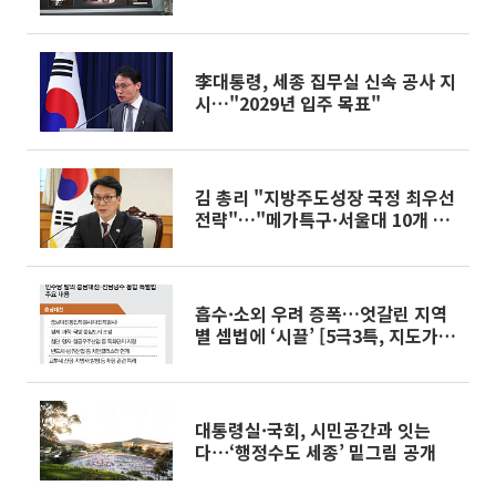
공약 해부①]
李대통령, 세종 집무실 신속 공사 지
시…"2029년 입주 목표"
김 총리 "지방주도성장 국정 최우선
전략"…"메가특구·서울대 10개 육
성"
흡수·소외 우려 증폭…엇갈린 지역
별 셈법에 ‘시끌’ [5극3특, 지도가
바뀐다④]
대통령실·국회, 시민공간과 잇는
다⋯‘행정수도 세종’ 밑그림 공개