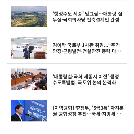
‘행정수도 세종’ 밑그림⋯대통령 집
무실·국회의사당 건축설계안 완성
김이탁 국토부 1차관 취임...“주거
안정·균형발전·건설안전 총력 다할
것”
‘대통령실·국회 세종시 이전’ 행정
수도특별법, 국토위 논의 본격화
[지역균형] 李정부, '5극3특' 자치분
권·균형성장 추진…국세·지방세 7
대3 확대 [국정 5개년 계획]