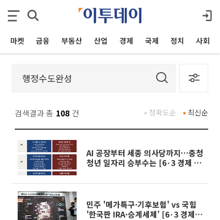
마켓
금융
부동산
산업
경제
국제
정치
사회
검색결과 총
108
건
정확도순
최신순
AI 공장부터 세종 의사당까지…충청
청년 일자리 승부수는 [6·3 경제 공
약 해부⑨]
민주 '메가특구·기후보험' vs 국힘
'한국판 IRA·승계세제’ [6·3 경제