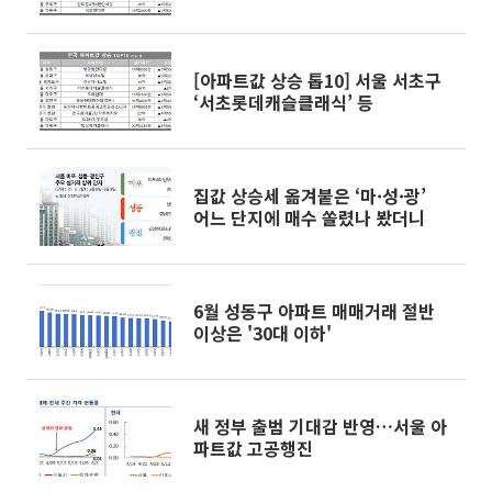
[아파트값 상승 톱10] 서울 서초구
‘서초롯데캐슬클래식’ 등
집값 상승세 옮겨붙은 ‘마·성·광’
어느 단지에 매수 쏠렸나 봤더니
6월 성동구 아파트 매매거래 절반
이상은 '30대 이하'
새 정부 출범 기대감 반영…서울 아
파트값 고공행진