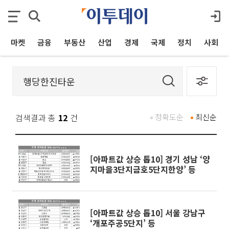
마켓
금융
부동산
산업
경제
국제
정치
사회
검색결과 총
12
건
정확도순
최신순
[아파트값 상승 톱10] 경기 성남 ‘양
지마을3단지금호5단지한양’ 등
[아파트값 상승 톱10] 서울 강남구
‘개포주공5단지’ 등