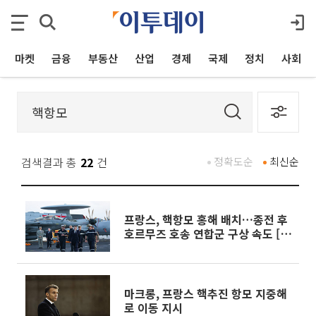
마켓
금융
부동산
산업
경제
국제
정치
사회
검색결과 총
22
건
정확도순
최신순
프랑스, 핵항모 홍해 배치…종전 후
호르무즈 호송 연합군 구상 속도 [종
합]
마크롱, 프랑스 핵추진 항모 지중해
로 이동 지시