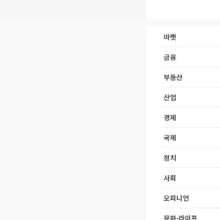
마켓
금융
부동산
산업
경제
국제
정치
사회
오피니언
문화·라이프