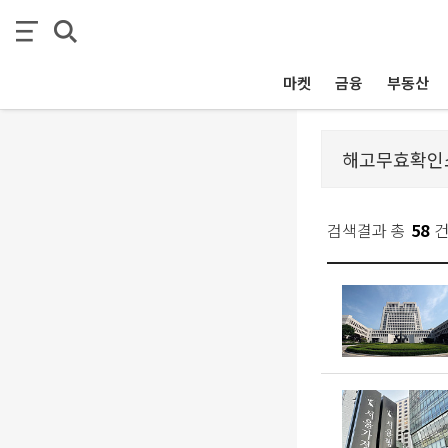
마켓
금융
부동산
검색결과 총
58