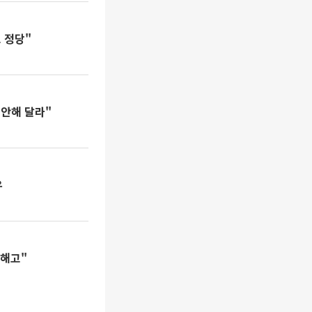
 정당"
감안해 달라"
유
당해고"