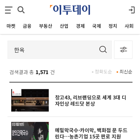
마켓
금융
부동산
산업
경제
국제
정치
사회
검색결과 총
1,571
건
정확도순
최신순
창고43, 리브랜딩으로 세계 3대 디
자인상 레드닷 본상
메밀막국수·카이막, 백화점 문 두드
린다…농촌기업 15곳 판로 지원