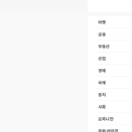
마켓
금융
부동산
산업
경제
국제
정치
사회
오피니언
문화·라이프