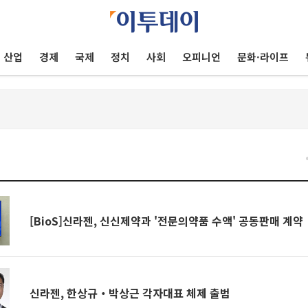
산업
경제
국제
정치
사회
오피니언
문화·라이프
건
[BioS]신라젠, 신신제약과 '전문의약품 수액' 공동판매 계약
신라젠, 한상규‧박상근 각자대표 체제 출범