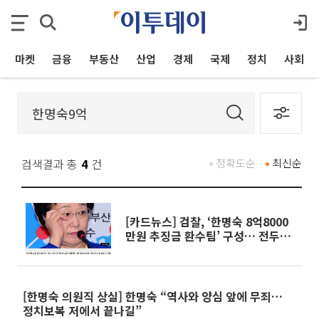
마켓
금융
부동산
산업
경제
국제
정치
사회
검색결과 총
4
건
정확도순
최신순
[카드뉴스] 검찰, ‘한명숙 8억8000
만원 추징금 환수팀’ 구성… 전두환
이어 두번째
[한명숙 의원직 상실] 한명숙 “역사와 양심 앞에 무죄…
정치보복 저에서 끝나길”