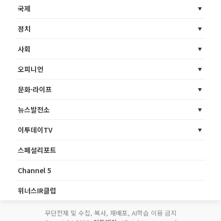
국제
정치
사회
오피니언
문화·라이프
뉴스발전소
이투데이TV
스페셜리포트
Channel 5
위너스IR클럽
무단전재 및 수집, 복사, 재배포, AI학습 이용 금지