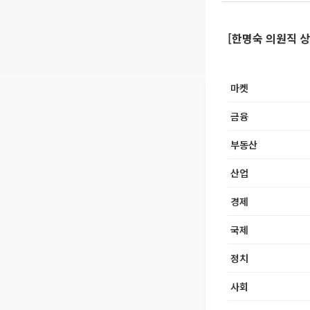
[한명숙 의원직 상
마켓
금융
부동산
산업
경제
국제
정치
사회