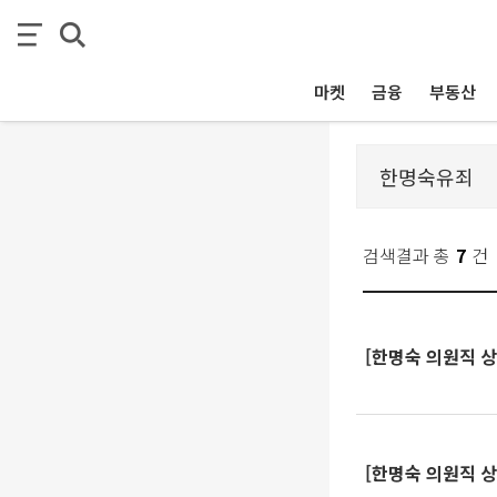
마켓
금융
부동산
검색결과 총
7
건
[한명숙 의원직 
[한명숙 의원직 상