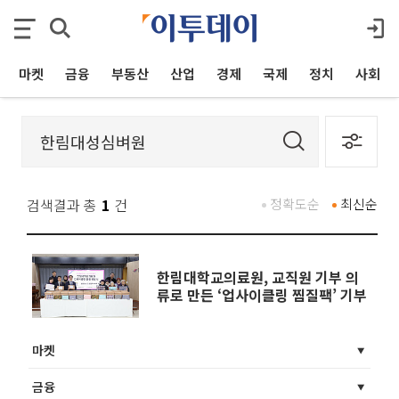
마켓
금융
부동산
산업
경제
국제
정치
사회
검색결과 총
1
건
정확도순
최신순
한림대학교의료원, 교직원 기부 의
류로 만든 ‘업사이클링 찜질팩’ 기부
마켓
금융