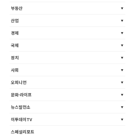
부동산
산업
경제
국제
정치
사회
오피니언
문화·라이프
뉴스발전소
이투데이TV
스페셜리포트