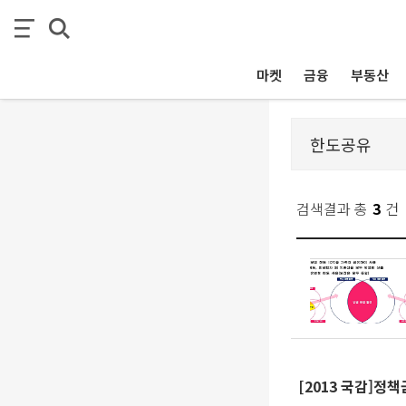
마켓
금융
부동산
검색결과 총
3
건
[2013 국감]정