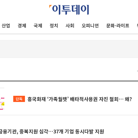
산업
경제
국제
정치
사회
오피니언
문화·라이프
흥국화재 ‘가족월렛’ 배타적사용권 자진 철회⋯ 왜?
단독
책금융기관, 중복지원 심각…37개 기업 동시다발 지원