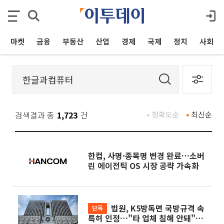
마켓
금융
부동산
산업
경제
국제
정치
사회
검색결과 총
1,723
건
정확도순
최신순
한컴, 사명·종목명 변경 완료…소버
린 에이전틱 OS 시장 공략 가속화
법원, K5방독면 국방규격 속
단독
특허 인정…"타 업체 침해 안돼"