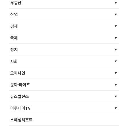
부동산
산업
경제
국제
정치
사회
오피니언
문화·라이프
뉴스발전소
이투데이TV
스페셜리포트