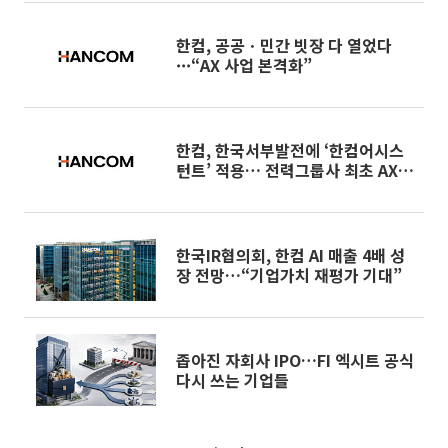
한컴, 공공ㆍ민간 빗장 다 열었다
···“AX 사업 본격화”
한컴, 한국서부발전에 ‘한컴어시스
턴트’ 적용… 전력그룹사 최초 AX
성공
한국IR협의회, 한컴 AI 매출 4배 성
장 전망…“기업가치 재평가 기대”
좁아진 자회사 IPO…FI 엑시트 공식
다시 쓰는 기업들