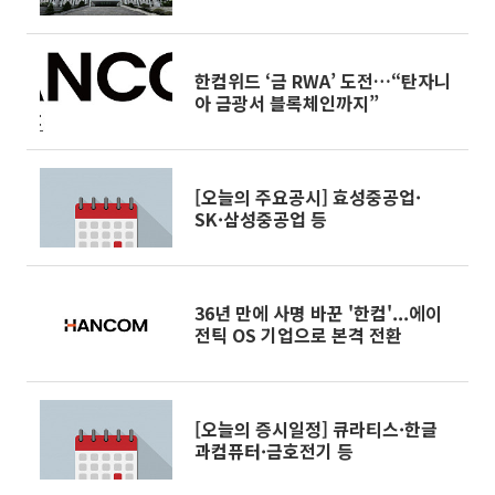
[K5 방독면 규격 분쟁 ①]
한컴위드 ‘금 RWA’ 도전…“탄자니
아 금광서 블록체인까지”
[오늘의 주요공시] 효성중공업·
SK·삼성중공업 등
36년 만에 사명 바꾼 '한컴'...에이
전틱 OS 기업으로 본격 전환
[오늘의 증시일정] 큐라티스·한글
과컴퓨터·금호전기 등