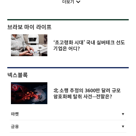
더보기
브라보 마이 라이프
‘초고령화 시대’ 국내 실버테크 선도
기업은 어디?
넥스블록
北 소행 추정의 3600만 달러 규모
암호화폐 탈취 사건∙∙∙전말은?
마켓
금융