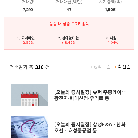
거래량
거래대금(백만)
시가총액(억)
7,210
47
1,505
동종 내 상승 TOP 종목
1. 고려아연
2. 삼아알미늄
3. 서원
+ 12.69%
+ 8.49%
+ 4.04%
검색결과 총
310
건
정확도순
최신순
[오늘의 증시일정] 슈퍼 주총데이⋯
광전자·미래산업·우리로 등
[오늘의 증시일정] 삼성E&Aㆍ한화
오션ㆍ효성중공업 등