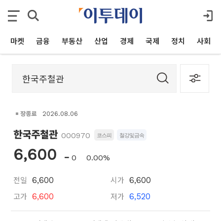
마켓
금융
부동산
산업
경제
국제
정치
사회
장종료
2026.08.06
한국주철관
000970
코스피
철강및금속
6,600
0
0.00%
전일
시가
6,600
6,600
고가
저가
6,600
6,520