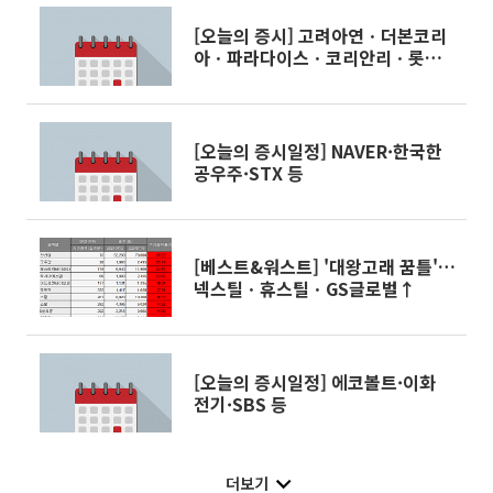
[오늘의 증시] 고려아연ㆍ더본코리
아ㆍ파라다이스ㆍ코리안리ㆍ롯데
손해보험 등
[오늘의 증시일정] NAVER·한국한
공우주·STX 등
[베스트&워스트] '대왕고래 꿈틀'…
넥스틸ㆍ휴스틸ㆍGS글로벌↑
[오늘의 증시일정] 에코볼트·이화
전기·SBS 등
더보기