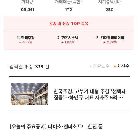
거래량
거래대금(백만)
시가총액(억)
69,541
172
280
동종 내 상승 TOP 종목
1. 한국주강
2. 한온시스템
3. 현대엘리베이터
+ 4.57%
+ 1.84%
+ 0.70%
검색결과 총
339
건
정확도순
최신순
한국주강, 고부가 대형 주강 ‘선택과
집중’…하만규 대표 자사주 5억 매
입
[오늘의 주요공시] 다이소·엔씨소프트·한진 등