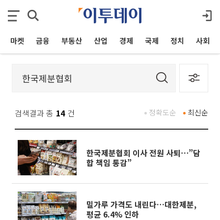
마켓
금융
부동산
산업
경제
국제
정치
사회
검색결과 총
14
건
정확도순
최신순
한국제분협회 이사 전원 사퇴⋯”담
합 책임 통감”
밀가루 가격도 내린다…대한제분,
평균 6.4% 인하