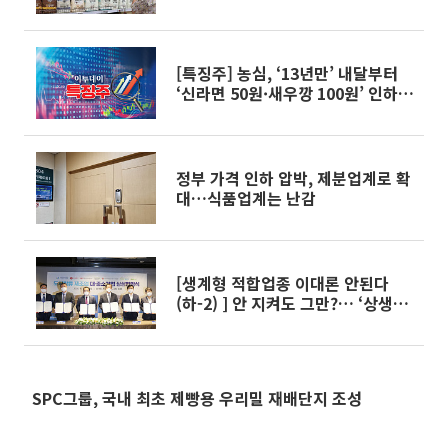
[특징주] 농심, ‘13년만’ 내달부터
‘신라면 50원·새우깡 100원’ 인하
에도 강세
정부 가격 인하 압박, 제분업계로 확
대…식품업계는 난감
[생계형 적합업종 이대론 안된다
(하-2) ] 안 지켜도 그만?… ‘상생협
약’도 제 기능 못해
SPC그룹, 국내 최초 제빵용 우리밀 재배단지 조성