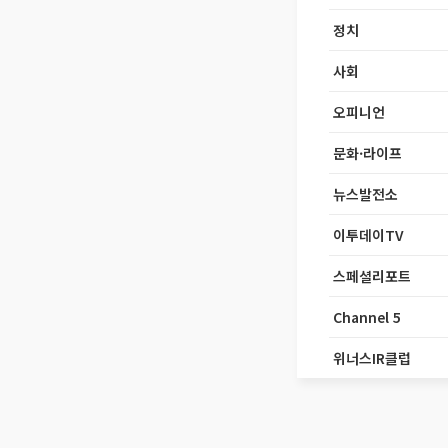
정치
사회
오피니언
문화·라이프
뉴스발전소
이투데이TV
스페셜리포트
Channel 5
위너스IR클럽