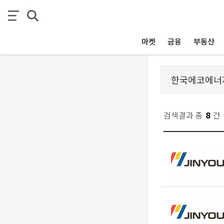
마켓
금융
부동산
검색결과 총
8
건