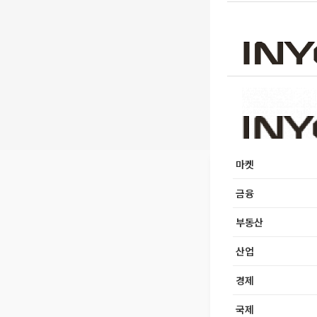
마켓
금융
부동산
산업
경제
국제