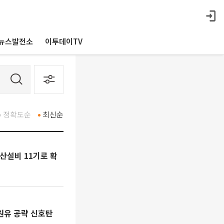
뉴스발전소
이투데이TV
정확도순
최신순
산설비 11기로 확
원유 공략 신호탄