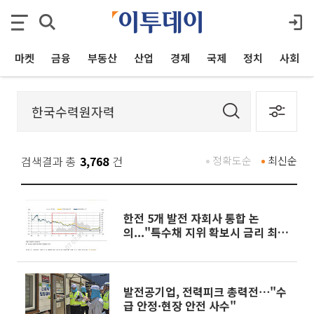
마켓
금융
부동산
산업
경제
국제
정치
사회
검색결과 총
3,768
건
정확도순
최신순
한전 5개 발전 자회사 통합 논
의..."특수채 지위 확보시 금리 최대
15bp 하락 기대"
발전공기업, 전력피크 총력전⋯"수
급 안정·현장 안전 사수"