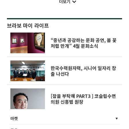
더보기
브라보 마이 라이프
“중년과 공감하는 문화 공연, 봄 꽃
처럼 만개” 4월 문화소식
한국수력원자력, 시니어 일자리 창
출 나선다
[잠을 부탁해 PART3 ] 코슬립수면
의원 신홍범 원장
마켓