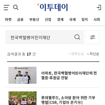
마켓
금융
부동산
산업
경제
국제
정치
사회
검색결과 총
17
건
정확도순
최신순
이마트, 한국백혈병어린이재단에 헌
혈증·후원금 전달
롯데웰푸드, 소아암 환아 위한 기부
행렬[CSR, 기업의 온기⑱]