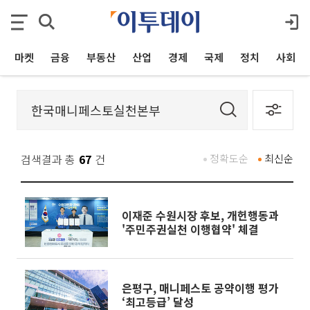
마켓
금융
부동산
산업
경제
국제
정치
사회
검색결과 총
67
건
정확도순
최신순
이재준 수원시장 후보, 개헌행동과
'주민주권실천 이행협약' 체결
은평구, 매니페스토 공약이행 평가
‘최고등급’ 달성