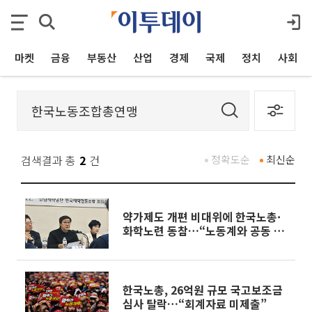
마켓
금융
부동산
산업
경제
국제
정치
사회
검색결과 총
2
건
정확도순
최신순
약가제도 개편 비대위에 한국노총·
화학노련 동참…“노동계와 공동 대
응”
한국노총, 26억원 규모 국고보조금
심사 탈락…“회계자료 미제출”