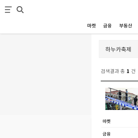
마켓
금융
부동산
검색결과 총
1
건
마켓
금융