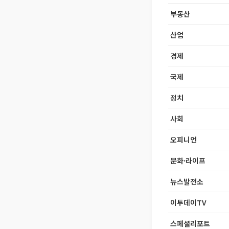
부동산
산업
경제
국제
정치
사회
오피니언
문화·라이프
뉴스발전소
이투데이TV
스페셜리포트