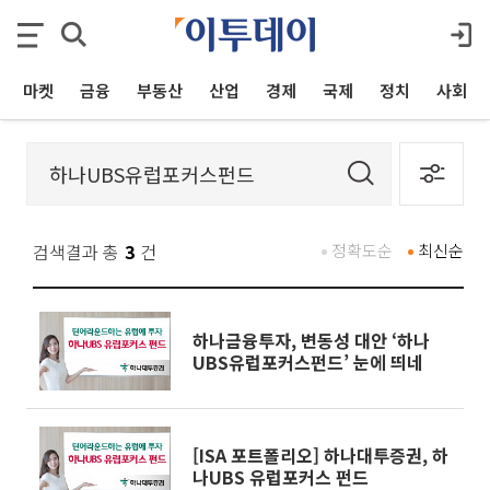
마켓
금융
부동산
산업
경제
국제
정치
사회
검색결과 총
3
건
정확도순
최신순
하나금융투자, 변동성 대안 ‘하나
UBS유럽포커스펀드’ 눈에 띄네
[ISA 포트폴리오] 하나대투증권, 하
나UBS 유럽포커스 펀드