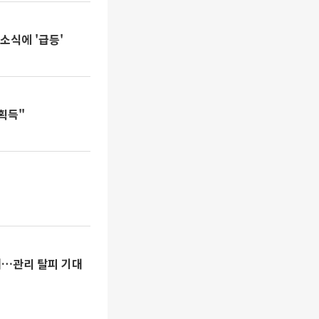
소식에 '급등'
획득"
여…관리 탈피 기대