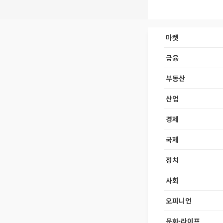
마켓
금융
부동산
산업
경제
국제
정치
사회
오피니언
문화·라이프