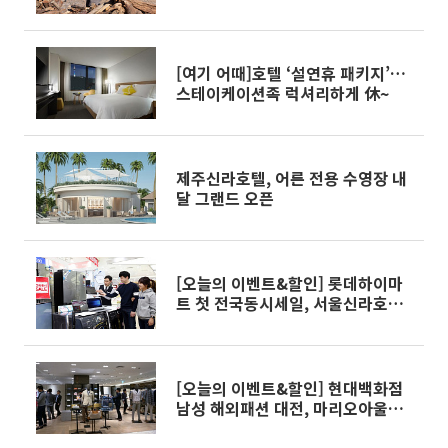
[여기 어때]호텔 ‘설연휴 패키지’…
스테이케이션족 럭셔리하게 休~
제주신라호텔, 어른 전용 수영장 내
달 그랜드 오픈
[오늘의 이벤트&할인] 롯데하이마
트 첫 전국동시세일, 서울신라호텔
스프링 고메 패키지 등
[오늘의 이벤트&할인] 현대백화점
남성 해외패션 대전, 마리오아울렛
신학기 맞이 축하 페스티벌 등