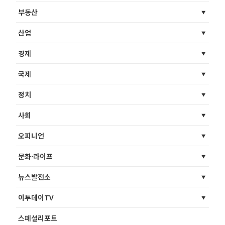
부동산
산업
경제
국제
정치
사회
오피니언
문화·라이프
뉴스발전소
이투데이TV
스페셜리포트