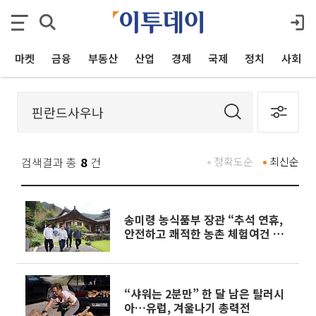
마켓
금융
부동산
산업
경제
국제
정치
사회
검색결과 총
8
건
정확도순
최신순
송미령 농식품부 장관 “추석 연휴,
안전하고 쾌적한 농촌 체험여건 조
성해 달라”
“샤워는 2분만” 한 달 남은 탈러시
아…유럽, 겨울나기 총력전