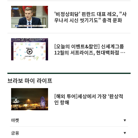
'비정상회담' 핀란드 대표 레오, "사
우나서 시신 씻기기도" 충격 문화
[오늘의 이벤트&할인] 신세계그룹
12월의 서프라이즈, 현대백화점 압
구정본점 울버린 팝업스토어, 신세
계백화점 워치페어, 롯데마트 토이
저러스 스타워즈 상품전, G마켓 스
타워즈 스마트배송, 옥션 파머스토
브라보 마이 라이프
리 할인, 인터파크투어 캐나다 옐로
나이프·일본 삿포로·체코, 서울신
라호텔 메리 윈터패키지
[해외 투어]세상에서 가장 ‘환상적
인 항해
마켓
금융