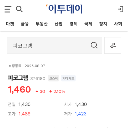
마켓
금융
부동산
산업
경제
국제
정치
사회
장종료
2026.08.07
피코그램
376180
코스닥
기타 제조
1,460
30
2.10%
전일
시가
1,430
1,430
고가
저가
1,489
1,423