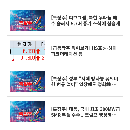
[특징주] 피코그램, 북한 우라늄 폐
수 슬러지 5.7배 증가 소식에 상승세
[급등락주 짚어보기] HS효성·하이
퍼코퍼레이션 등
[특징주] 정부 “서해 방사능 유의미
한 변동 없어” 입장에도 정화株 상
승세
[특징주] 태웅, 국내 최초 300MW급
SMR 부품 수주...트럼프 행정명령
앞두고 상승세