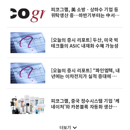
피코그램, 美 소방ㆍ상하수 기업 등
위탁생산 중…하반기부터는 中서
로열티 발생
[오늘의 증시 리포트] 두산, 미국 빅
테크들의 ASIC 내재화 수혜 가능성
[오늘의 증시 리포트] “파인엠텍, 내
년에는 이차전지가 실적 증대에 기
여”
피코그램, 중국 정수시스템 기업 ‘케
네이처’와 카본블록 자동화 생산설
비 수출계약 체결
더보기