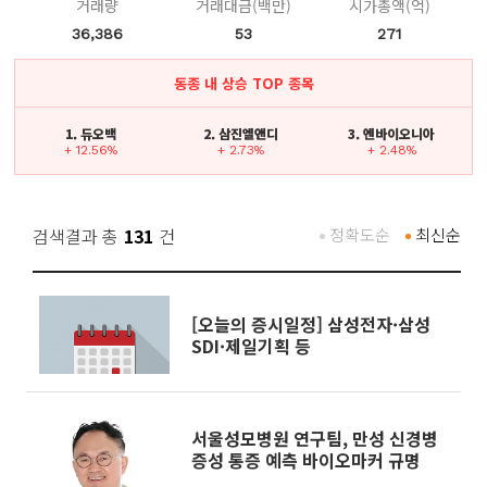
거래량
거래대금(백만)
시가총액(억)
36,386
53
271
동종 내 상승 TOP 종목
1. 듀오백
2. 삼진엘앤디
3. 엔바이오니아
+ 12.56%
+ 2.73%
+ 2.48%
검색결과 총
131
건
정확도순
최신순
[오늘의 증시일정] 삼성전자·삼성
SDI·제일기획 등
서울성모병원 연구팀, 만성 신경병
증성 통증 예측 바이오마커 규명