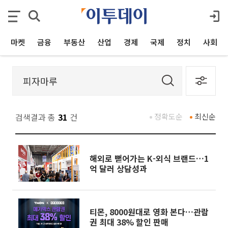
마켓
금융
부동산
산업
경제
국제
정치
사회
검색결과 총
31
건
정확도순
최신순
해외로 뻗어가는 K-외식 브랜드…1
억 달러 상담성과
티몬, 8000원대로 영화 본다…관람
권 최대 38% 할인 판매