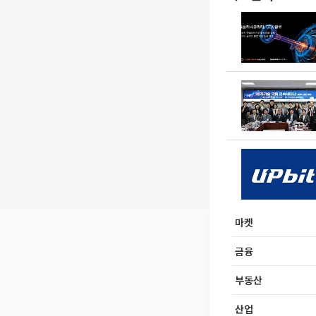
마켓
금융
부동산
산업