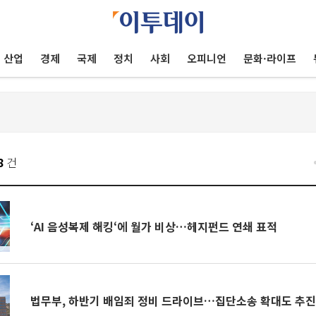
산업
경제
국제
정치
사회
오피니언
문화·라이프
8
건
‘AI 음성복제 해킹‘에 월가 비상…헤지펀드 연쇄 표적
법무부, 하반기 배임죄 정비 드라이브…집단소송 확대도 추