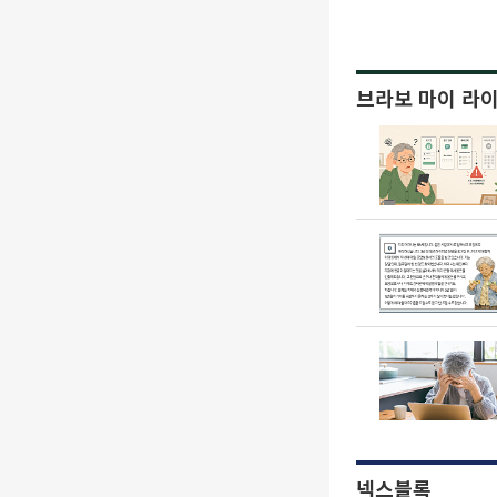
브라보 마이 라
넥스블록