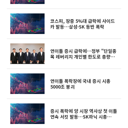
조 '사자'
코스피, 장중 5%대 급락에 사이드
카 발동…삼성·SK 동반 폭락
연이틀 증시 급락에…정부 "단일종
목 레버리지 개인별 한도로 총량관
리"
연이틀 폭락장에 국내 증시 시총
5000조 붕괴
증시 폭락에 양 시장 역사상 첫 이틀
연속 서킷 발동…SK하닉 시총
1000조 밑으로