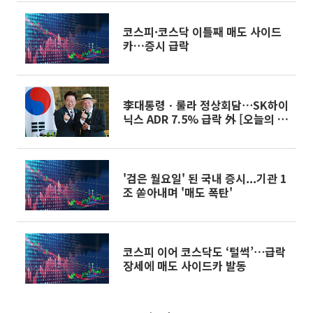
코스피·코스닥 이틀째 매도 사이드
카…증시 급락
李대통령ㆍ룰라 정상회담⋯SK하이
닉스 ADR 7.5% 급락 外 [오늘의 주
요뉴스]
'검은 월요일' 된 국내 증시...기관 1
조 쏟아내며 '매도 폭탄'
코스피 이어 코스닥도 ‘털썩’⋯급락
장세에 매도 사이드카 발동