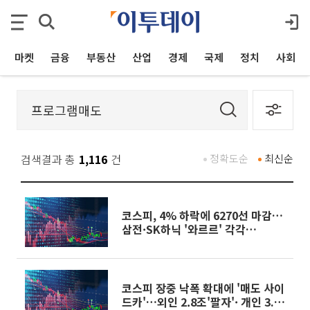
마켓
금융
부동산
산업
경제
국제
정치
사회
검색결과 총
1,116
건
정확도순
최신순
코스피, 4% 하락에 6270선 마감…
삼전·SK하닉 '와르르' 각각
6%·10%대 급락
코스피 장중 낙폭 확대에 '매도 사이
드카'…외인 2.8조'팔자'· 개인 3.1