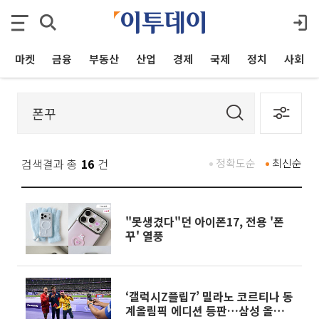
마켓
금융
부동산
산업
경제
국제
정치
사회
검색결과 총
16
건
정확도순
최신순
"못생겼다"던 아이폰17, 전용 '폰
꾸' 열풍
‘갤럭시Z플립7’ 밀라노 코르티나 동
계올림픽 에디션 등판…삼성 올림픽