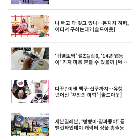
폰 '역대 최고 명작'은?
나 빼고 다 갖고 있나⋯몬치치 히퍼,
어디서 구하는데? [솔드아웃]
‘귀염뽀짝’ 갤Z플립6, ‘14년 앱등
이’ 기자 마음 흔들 수 있을까 [써보
니]
다꾸? 이젠 백꾸·신꾸까지…유행
넘어선 '꾸밈의 미학' [솔드아웃]
세븐일레븐, ‘빵빵이·양파쿵야’ 등
밸런타인데이 캐릭터 상품 총출동