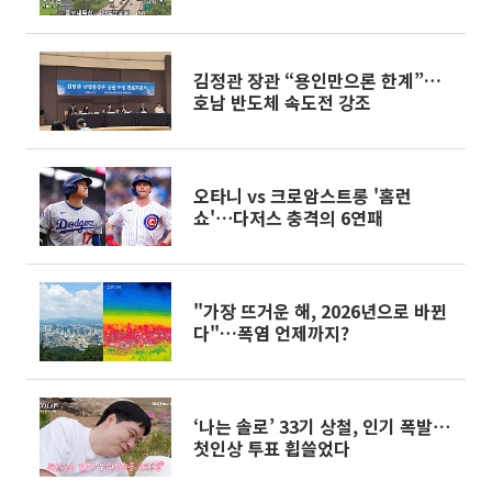
김정관 장관 “용인만으론 한계”…
호남 반도체 속도전 강조
오타니 vs 크로암스트롱 '홈런
쇼'⋯다저스 충격의 6연패
"가장 뜨거운 해, 2026년으로 바뀐
다"…폭염 언제까지?
‘나는 솔로’ 33기 상철, 인기 폭발⋯
첫인상 투표 휩쓸었다