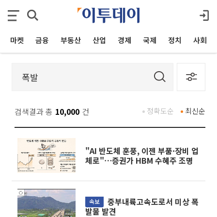
마켓
금융
부동산
산업
경제
국제
정치
사회
검색결과 총
10,000
건
정확도순
최신순
"AI 반도체 훈풍, 이젠 부품·장비 업
체로"⋯증권가 HBM 수혜주 조명
중부내륙고속도로서 미상 폭
속보
발물 발견