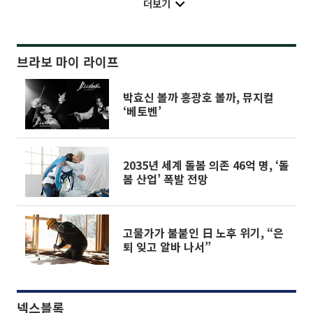
더보기
브라보 마이 라이프
박효신 볼까 홍광호 볼까, 뮤지컬
‘베토벤’
2035년 세계 돌봄 의존 46억 명, ‘돌
봄 산업’ 폭발 전망
고물가가 불붙인 日 노후 위기, “은
퇴 잊고 알바 나서”
넥스블록