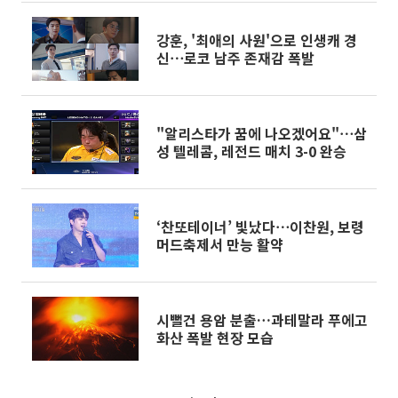
강훈, '최애의 사원'으로 인생캐 경
신⋯로코 남주 존재감 폭발
"알리스타가 꿈에 나오겠어요"⋯삼
성 텔레콤, 레전드 매치 3-0 완승
‘찬또테이너’ 빛났다⋯이찬원, 보령
머드축제서 만능 활약
시뻘건 용암 분출…과테말라 푸에고
화산 폭발 현장 모습