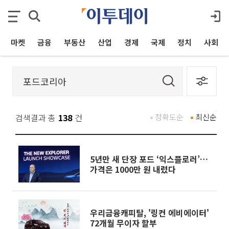
마켓
금융
부동산
산업
경제
국제
정치
사회
검색결과 총
138
건
정확도순
최신순
5년만 새 단장 포드 ‘익스플로러’…
가격은 1000만 원 내렸다
우리금융캐피탈, '링컨 에비에이터'
72개월 무이자 할부