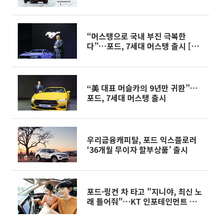
“머스탱으로 국내 부진 극복한
다”…포드, 7세대 머스탱 출시 [종
합]
“美 대표 머슬카의 9년만 귀환”…
포드, 7세대 머스탱 출시
우리금융캐피탈, 포드 익스플로러
‘36개월 무이자 할부상품’ 출시
포드·링컨 차 타고 "지니야, 최신 노
래 틀어줘"…KT 인포테인먼트 서비
스 적용