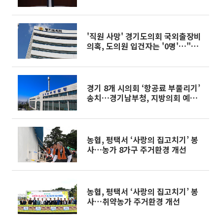
'직원 사망' 경기도의회 국외출장비
의혹, 도의원 입건자는 '0명'…"공
모 증거 없다"
경기 8개 시의회 ‘항공료 부풀리기’
송치…경기남부청, 지방의회 예산
통제 붕괴실태 정조준
농협, 평택서 ‘사랑의 집고치기’ 봉
사…농가 8가구 주거환경 개선
농협, 평택서 ‘사랑의 집고치기’ 봉
사…취약농가 주거환경 개선