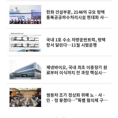
한화 건설부문, 2146억 규모 평택
통복공공하수처리시설 현대화 사업
착공
국내 1호 수소 차량운반트럭, 평택
항서 달린다…11월 시범운행
제넨바이오, 국내 최초 이종장기 원
료부터 이식까지 전 과정 핵심시설
확보
쌍용차 조기 정상화 위해 노ㆍ사ㆍ
민ㆍ정 뭉쳤다…"특별 협의체 구
성"