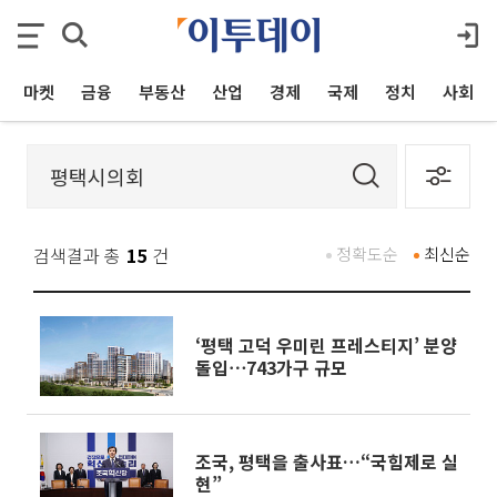
마켓
금융
부동산
산업
경제
국제
정치
사회
검색결과 총
15
건
정확도순
최신순
‘평택 고덕 우미린 프레스티지’ 분양
돌입⋯743가구 규모
조국, 평택을 출사표…“국힘제로 실
현”