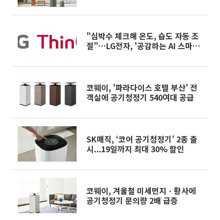
제품 출시
"심박수 체크해 온도, 습도 자동 조
절"…LG전자, '공감하는 AI 스마트
홈' 선봬
코웨이, '파라다이스 호텔 부산' 전
객실에 공기청정기 540여대 공급
SK매직, ‘코어 공기청정기’ 2종 출
시...19일까지 최대 30% 할인
코웨이, 겨울철 미세먼지ㆍ황사에
공기청정기 문의량 2배 급증