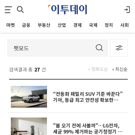
마켓
금융
부동산
산업
경제
국제
정치
사회
검색결과 총
27
건
정확도순
최신순
“전동화 패밀리 SUV 기준 바꾼다”
기아, 동급 최고 안전성 확보한
'EV5' 국내 첫 공개
"봄 오기 전에 사볼까"…LG전자,
세균 99% 제거하는 공기청정기 신