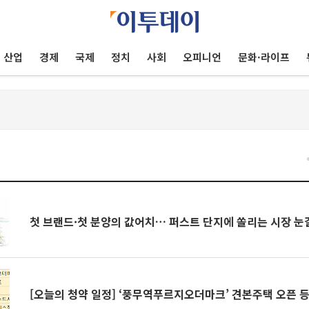
산업
경제
국제
정치
사회
오피니언
문화·라이프
건
첫 브랜드·첫 분양의 값어치… 퍼스트 단지에 쏠리는 시장 눈
[오늘의 청약 일정] ‘풍무역푸르지오더마크’ 견본주택 오픈 