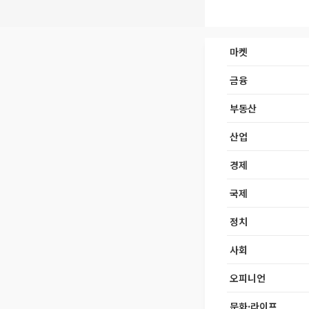
마켓
금융
부동산
산업
경제
국제
정치
사회
오피니언
문화·라이프