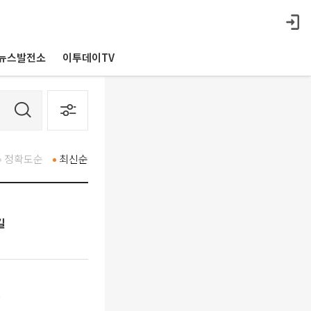
뉴스발전소
이투데이TV
정확도순
최신순
길
등