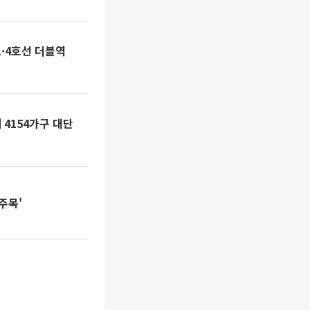
1·4호선 더블역
 4154가구 대단
주목'