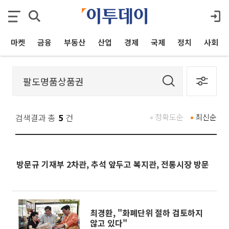
마켓
금융
부동산
산업
경제
국제
정치
사회
검색결과 총
5
건
정확도순
최신순
방문규 기재부 2차관, 추석 앞두고 복지관, 전통시장 방문
최경환, "화폐단위 절하 검토하지
않고 있다"