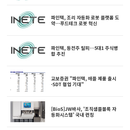
파인텍, 조리 자동화 로봇 플랫폼 도
약⋯푸드테크 로봇 혁신
파인텍, 동전주 탈피⋯5대1 주식병
합 추진
교보증권 "파인텍, 애플 제품 출시
·SDT 협업 기대"
[BioS]JW바사, '조직샘플블록 자
동화시스템' 국내 런칭