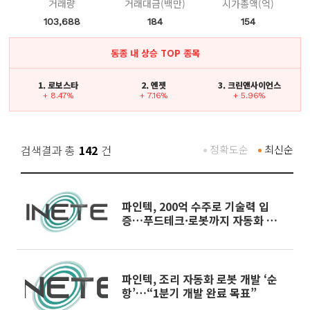
거래량
거래대금(백만)
시가총액(억)
103,688
184
154
동종 내 상승 TOP 종목
1. 로보스타
2. 엔젯
3. 크린앤사이언스
+ 8.47%
+ 7.16%
+ 5.96%
검색결과 총
142
건
정확도순
최신순
파인텍, 200억 수주로 기술력 입
증…푸드테크·로봇까지 자동화 기
술 영토 확장
파인텍, 조리 자동화 로봇 개발 ‘순
항’…“1분기 개발 완료 목표”