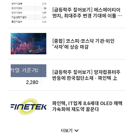
[급등락주 짚어보기] 에스에이티이
엔지, 최대주주 변경 기대에 이틀 연
속 上
[종합] 코스피·코스닥 기관·외인
'사자'에 상승 마감
[급등락주 짚어보기] 양자컴퓨터주
반등에 한국첨단소재ㆍ파인텍 上
파인텍, IT업계 8.6세대 OLED 채택
가속화에 재도약 꿈꾼다
더보기