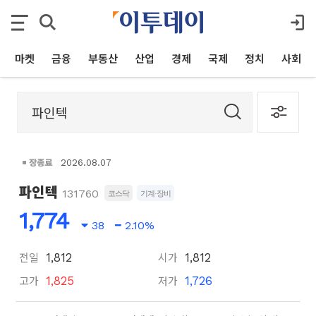
마켓
금융
부동산
산업
경제
국제
정치
사회
장종료
2026.08.07
파인텍
131760
코스닥
기계·장비
1,774
38
2.10%
전일
시가
1,812
1,812
고가
저가
1,825
1,726