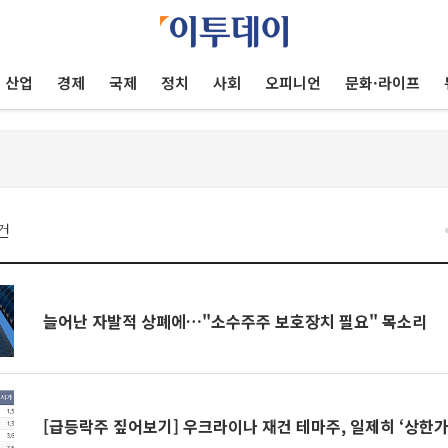
산업
경제
국제
정치
사회
오피니언
문화·라이프
건
늘어난 자발적 상폐에…"소수주주 보호장치 필요" 목소리
[급등락주 짚어보기] 우크라이나 재건 테마주, 일제히 ‘상한가