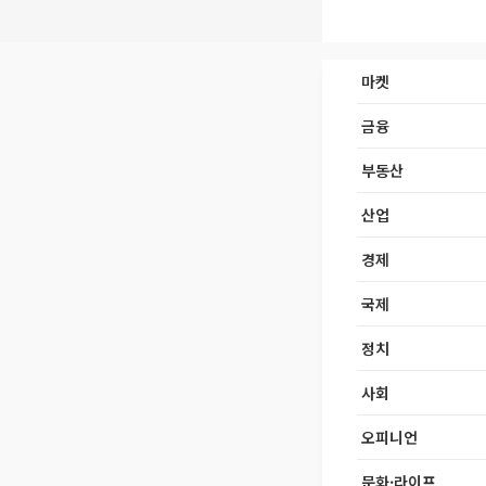
마켓
금융
부동산
산업
경제
국제
정치
사회
오피니언
문화·라이프