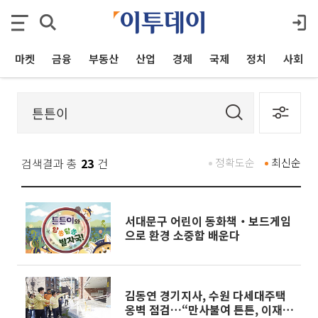
마켓
금융
부동산
산업
경제
국제
정치
사회
검색결과 총
23
건
정확도순
최신순
서대문구 어린이 동화책‧보드게임
으로 환경 소중함 배운다
김동연 경기지사, 수원 다세대주택
옹벽 점검…“만사불여 튼튼, 이재민