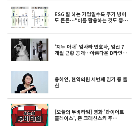
ESG 잘 하는 기업일수록 주가 방어
도 튼튼…“이를 활용하는 것도 좋은
전략”
‘지누 아내’ 임사라 변호사, 임신 7
개월 근황 공개…아름다운 D라인
‘눈길’
용혜인, 현역의원 세번째 임기 중 출
산
[오늘의 무비타임] 영화 '콰이어트
플레이스', 존 크래신스키 주
연…"아무 소리 내지마라! 소리 내
는 순간 죽는다" - 4월 4일