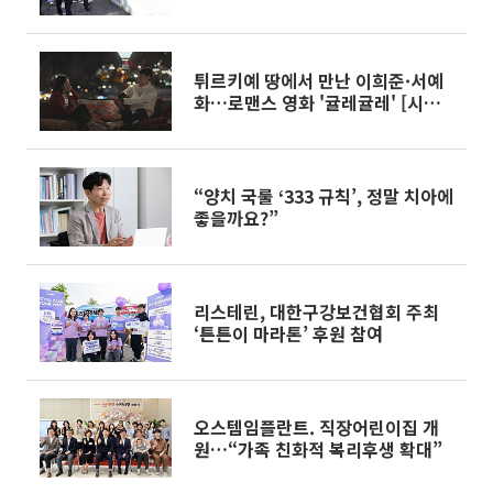
안전 최우선”
튀르키예 땅에서 만난 이희준·서예
화…로맨스 영화 '귤레귤레' [시네
마천국]
“양치 국룰 ‘333 규칙’, 정말 치아에
좋을까요?”
리스테린, 대한구강보건협회 주최
‘튼튼이 마라톤’ 후원 참여
오스템임플란트. 직장어린이집 개
원…“가족 친화적 복리후생 확대”