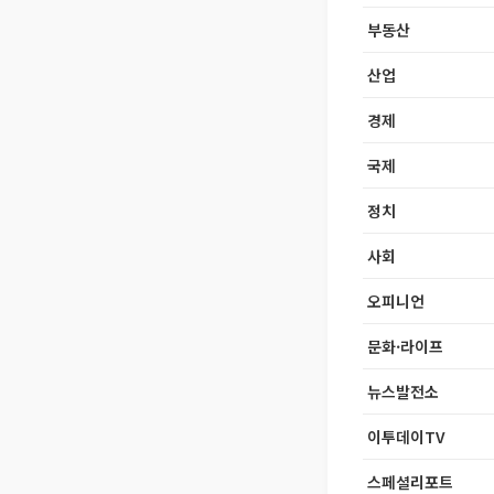
부동산
산업
경제
국제
정치
사회
오피니언
문화·라이프
뉴스발전소
이투데이TV
스페셜리포트