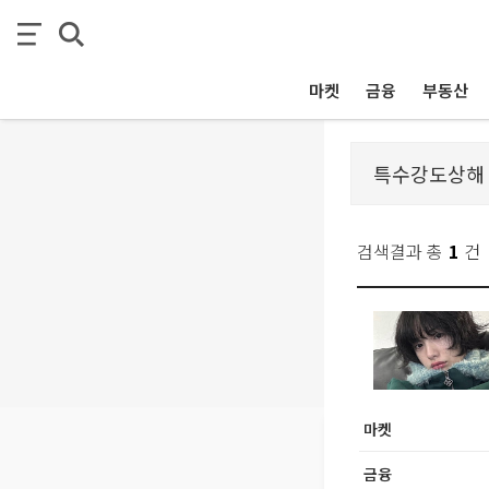
마켓
금융
부동산
검색결과 총
1
건
마켓
금융