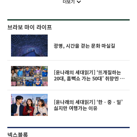
더보기
브라보 마이 라이프
광명, 시간을 걷는 문화 마실길
[윤나래의 세대읽기] ‘뜨개질하는
20대, 흠뻑쇼 가는 50대’ 취향엔 나
이가 없다
[윤나래의 세대읽기] ‘한ㆍ중ㆍ일’
싫지만 여행가는 이유
넥스블록