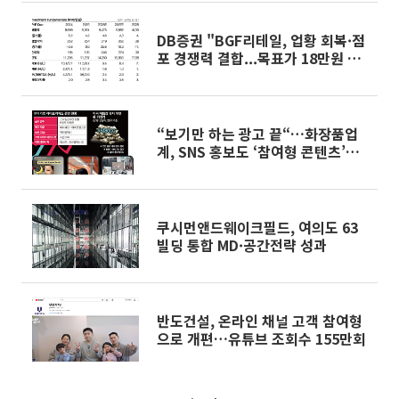
DB증권 "BGF리테일, 업황 회복·점
포 경쟁력 결합...목표가 18만원 상
향"
“보기만 하는 광고 끝“…화장품업
계, SNS 홍보도 ‘참여형 콘텐츠’로
변모[K뷰티 라방戰]
쿠시먼앤드웨이크필드, 여의도 63
빌딩 통합 MD·공간전략 성과
반도건설, 온라인 채널 고객 참여형
으로 개편…유튜브 조회수 155만회