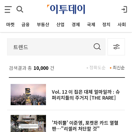
마켓
금융
부동산
산업
경제
국제
정치
사회
검색결과 총
10,000
건
정확도순
최신순
Vol. 12 이 집은 대체 얼마일까 : 슈
퍼리치들의 주거지 [THE RARE]
'차쥐뿔' 이준영, 포켓몬 카드 열혈
팬⋯"리셀러 처단할 것"