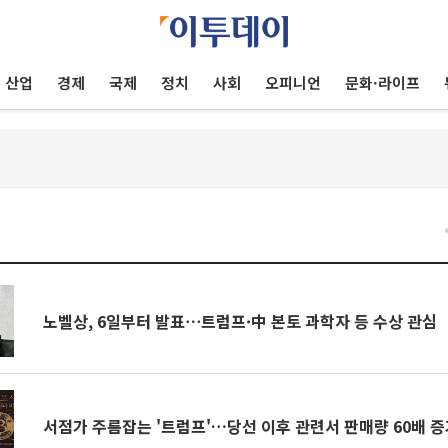
산업
경제
국제
정치
사회
오피니언
문화·라이프
건
노벨상, 6일부터 발표⋯트럼프·中 본토 과학자 등 수상 관심
서점가 주름잡는 '트럼프'…당선 이후 관련서 판매량 60배 