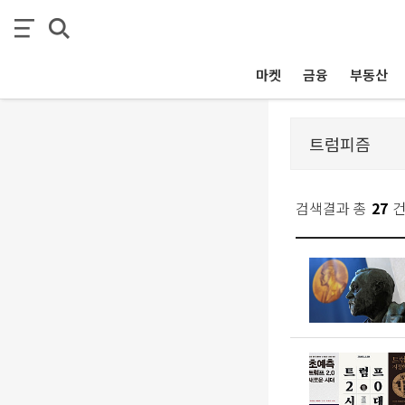
마켓
금융
부동산
검색결과 총
27