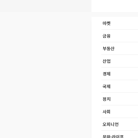
마켓
금융
부동산
산업
경제
국제
정치
사회
오피니언
문화·라이프