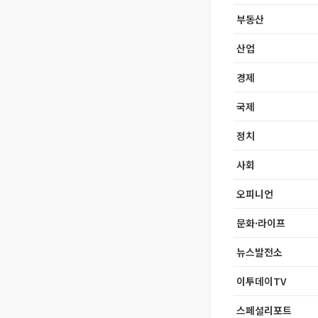
부동산
산업
경제
국제
정치
사회
오피니언
문화·라이프
뉴스발전소
이투데이TV
스페셜리포트