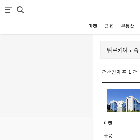
마켓
금융
부동산
검색결과 총
1
건
마켓
금융