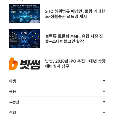
STO 하위법규 예상안, 풀링·거래한
도·정형증권 로드맵 제시
블랙록 토큰화 MMF, 유럽 시장 진
출∙∙∙스테이블코인 확장
빗썸, 2028년 IPO 추진…내년 상장
예비심사 청구
마켓
금융
부동산
산업