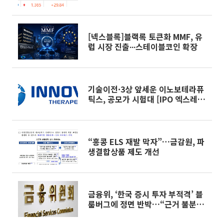
증 제동 걸린 SK디앤디↑
[넥스블록]블랙록 토큰화 MMF, 유
럽 시장 진출∙∙∙스테이블코인 확장
기술이전·3상 앞세운 이노보테라퓨
틱스, 공모가 시험대 [IPO 엑스레
이]
“홍콩 ELS 재발 막자”…금감원, 파
생결합상품 제도 개선
금융위, ‘한국 증시 투자 부적격’ 블
룸버그에 정면 반박…“근거 불분
명”