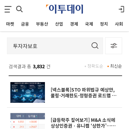
마켓
금융
부동산
산업
경제
국제
정치
사회
검색결과 총
3,832
건
정확도순
최신순
[넥스블록]STO 하위법규 예상안,
풀링·거래한도·정형증권 로드맵 제
시
[급등락주 짚어보기] M&A 소식에
상상인증권ㆍ유니켐 ‘상한가’⋯유