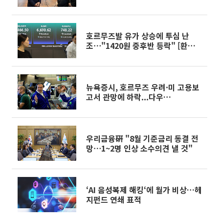
된다"
호르무즈발 유가 상승에 투심 난
조⋯"1420원 중후반 등락" [환율전
망]
뉴욕증시, 호르무즈 우려·미 고용보
고서 관망에 하락...다우
0.85%↓[종합]
우리금융硏 "8월 기준금리 동결 전
망⋯1~2명 인상 소수의견 낼 것"
‘AI 음성복제 해킹‘에 월가 비상…헤
지펀드 연쇄 표적