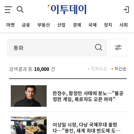
마켓
금융
부동산
산업
경제
국제
정치
사회
검색결과 총
10,000
건
정확도순
최신순
한정수, 황정민 사태에 분노⋯"불공
정한 게임, 폭로자도 오픈 하라"
이상일 시장, 다낭 국제무대 올랐
다…"용인, 세계 최대 반도체 도시