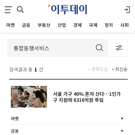
마켓
금융
부동산
산업
경제
국제
정치
사회
검색결과 총
1
건
정확도순
최신순
서울 가구 40% 혼자 산다…1인가
구 지원에 6316억원 투입
마켓
금융