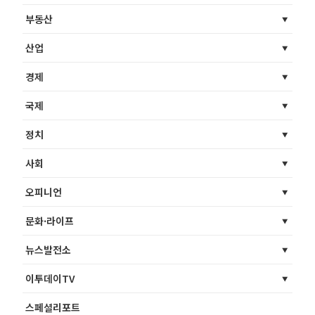
부동산
산업
경제
국제
정치
사회
오피니언
문화·라이프
뉴스발전소
이투데이TV
스페셜리포트